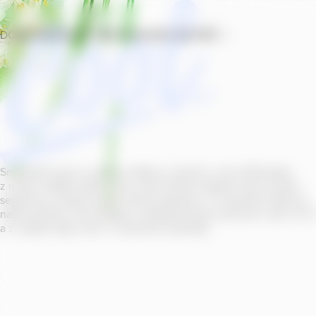
DOMŮ
PRODUKTY
PROVOZOVNY
SOUTĚŽ
Smícháním piva s ovocnou šťávou vytvořil v roce
2011
jeden
z našich sládků
radler
Cool, čímž položil základ zcela nového
segmentu na bázi piva v České republice. V současné době se
naše portfolio Cool skládá z nealkoholických příchutí s alk.
0
,
0
a z nealko řady Cool+ s funkčními benefity.