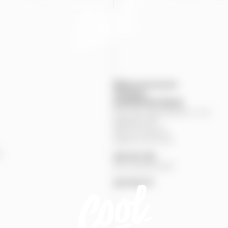
Mapa provozoven
Produkty
KONTAKTNÍ
ÚDAJE
Pivovary Staropramen, s.r.o.
Nádražní
84
150
00
Praha
5
Zákaznická linka
%
251
027
251
Pivní pohotovost
257
191
777