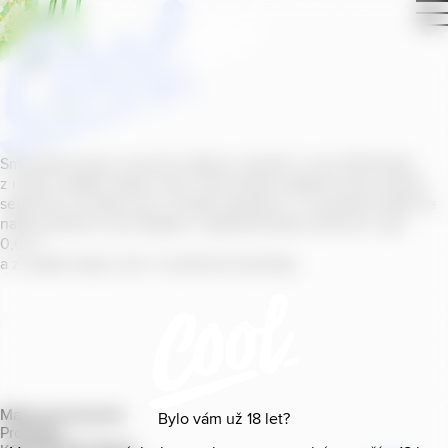
Smícháním piva s ovocnou šťávou vytvořil v roce
2011
jeden
z našich sládků
radler
Cool, čímž položil základ zcela nového
segmentu na bázi piva v České republice. V současné době se
naše portfolio Cool skládá z nealkoholických příchutí s alk.
0
,
0
%
a z nealko řady Cool+ s funkčními benefity.
Mapa provozoven
Bylo vám už
18
let?
Produkty