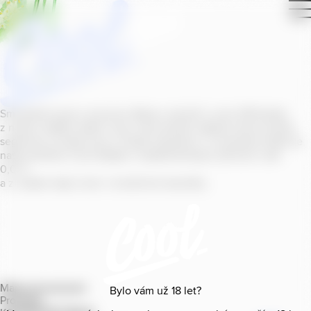
Smícháním piva s ovocnou šťávou vytvořil v roce
2011
jeden
z našich sládků
radler
Cool, čímž položil základ zcela nového
segmentu na bázi piva v České republice. V současné době se
naše portfolio Cool skládá z nealkoholických příchutí s alk.
0
,
0
%
a z nealko řady Cool+ s funkčními benefity.
Mapa provozoven
Bylo vám už
18
let?
Produkty