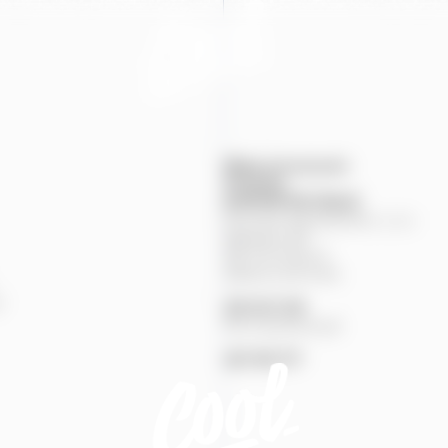
Mapa provozoven
Produkty
KONTAKTNÍ
ÚDAJE
Pivovary Staropramen, s.r.o.
Nádražní
84
150
00
Praha
5
Zákaznická linka
%
251
027
251
Pivní pohotovost
257
191
777