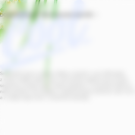
DOMŮ
PRODUKTY
PROVOZOVNY
SOUTĚŽ
Smícháním piva s ovocnou šťávou vytvořil v roce
2011
jeden
z našich sládků
radler
Cool, čímž položil základ zcela nového
segmentu na bázi piva v České republice. V současné době se
naše portfolio Cool skládá z nealkoholických příchutí s alk.
0
,
0
a z nealko řady Cool+ s funkčními benefity.