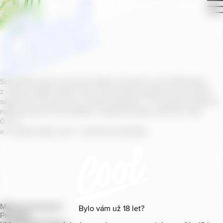
Smícháním piva s ovocnou šťávou vytvořil v roce
2011
jeden
z našich sládků
radler
Cool, čímž položil základ zcela nového
segmentu na bázi piva v České republice. V současné době se
naše portfolio Cool skládá z nealkoholických příchutí s alk.
0
,
0
%
a z nealko řady Cool+ s funkčními benefity.
Mapa provozoven
Bylo vám už
18
let?
Produkty