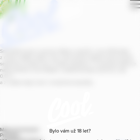
Smícháním piva s ovocnou šťávou vytvořil v roce
2011
jeden
z našich sládků
radler
Cool, čímž položil základ zcela nového
segmentu na bázi piva v České republice. V současné době se
naše portfolio Cool skládá z nealkoholických příchutí s alk.
0
,
0
%
a z nealko řady Cool+ s funkčními benefity.
Mapa provozoven
Bylo vám už
18
let?
Produkty