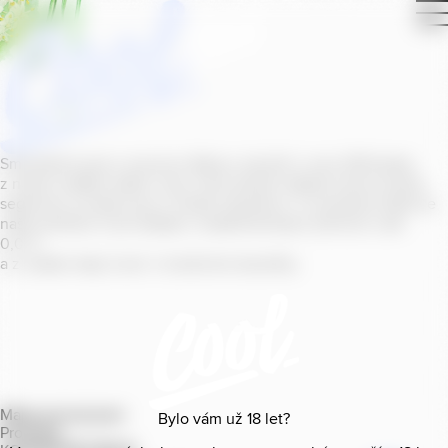
Smícháním piva s ovocnou šťávou vytvořil v roce
2011
jeden
z našich sládků
radler
Cool, čímž položil základ zcela nového
segmentu na bázi piva v České republice. V současné době se
naše portfolio Cool skládá z nealkoholických příchutí s alk.
0
,
0
%
a z nealko řady Cool+ s funkčními benefity.
Mapa provozoven
Bylo vám už
18
let?
Produkty