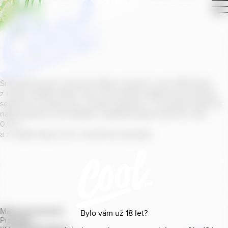
Smícháním piva s ovocnou šťávou vytvořil v roce
2011
jeden
z našich sládků
radler
Cool, čímž položil základ zcela nového
segmentu na bázi piva v České republice. V současné době se
naše portfolio Cool skládá z nealkoholických příchutí s alk.
0
,
0
%
a z nealko řady Cool+ s funkčními benefity.
Mapa provozoven
Bylo vám už
18
let?
Produkty