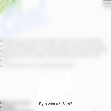
Smícháním piva s ovocnou šťávou vytvořil v roce
2011
jeden
z našich sládků
radler
Cool, čímž položil základ zcela nového
segmentu na bázi piva v České republice. V současné době se
naše portfolio Cool skládá z nealkoholických příchutí s alk.
0
,
0
%
a z nealko řady Cool+ s funkčními benefity.
Mapa provozoven
Bylo vám už
18
let?
Produkty