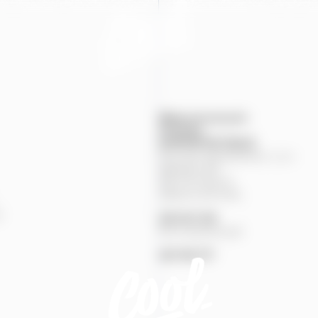
Mapa provozoven
Produkty
KONTAKTNÍ
ÚDAJE
Pivovary Staropramen, s.r.o.
Nádražní
84
150
00
Praha
5
Zákaznická linka
%
251
027
251
Pivní pohotovost
257
191
777