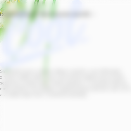
DOMŮ
PRODUKTY
PROVOZOVNY
SOUTĚŽ
Smícháním piva s ovocnou šťávou vytvořil v roce
2011
jeden
z našich sládků
radler
Cool, čímž položil základ zcela nového
segmentu na bázi piva v České republice. V současné době se
naše portfolio Cool skládá z nealkoholických příchutí s alk.
0
,
0
a z nealko řady Cool+ s funkčními benefity.