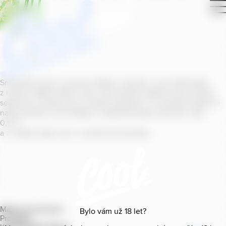
Smícháním piva s ovocnou šťávou vytvořil v roce
2011
jeden
z našich sládků
radler
Cool, čímž položil základ zcela nového
segmentu na bázi piva v České republice. V současné době se
naše portfolio Cool skládá z nealkoholických příchutí s alk.
0
,
0
%
a z nealko řady Cool+ s funkčními benefity.
Mapa provozoven
Bylo vám už
18
let?
Produkty