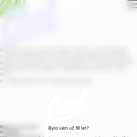
Smícháním piva s ovocnou šťávou vytvořil v roce
2011
jeden
z našich sládků
radler
Cool, čímž položil základ zcela nového
segmentu na bázi piva v České republice. V současné době se
naše portfolio Cool skládá z nealkoholických příchutí s alk.
0
,
0
%
a z nealko řady Cool+ s funkčními benefity.
Mapa provozoven
Bylo vám už
18
let?
Produkty