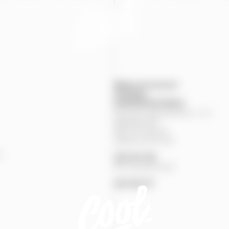
Mapa provozoven
Produkty
KONTAKTNÍ
ÚDAJE
Pivovary Staropramen, s.r.o.
Nádražní
84
150
00
Praha
5
Zákaznická linka
%
251
027
251
Pivní pohotovost
257
191
777