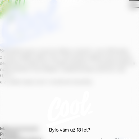
Smícháním piva s ovocnou šťávou vytvořil v roce
2011
jeden
z našich sládků
radler
Cool, čímž položil základ zcela nového
segmentu na bázi piva v České republice. V současné době se
naše portfolio Cool skládá z nealkoholických příchutí s alk.
0
,
0
%
a z nealko řady Cool+ s funkčními benefity.
Mapa provozoven
Bylo vám už
18
let?
Produkty