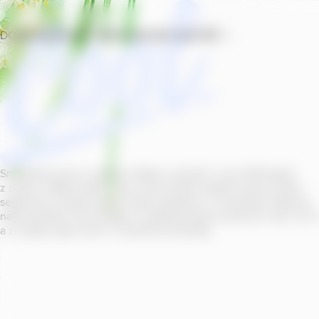
DOMŮ
PRODUKTY
PROVOZOVNY
SOUTĚŽ
Smícháním piva s ovocnou šťávou vytvořil v roce
2011
jeden
z našich sládků
radler
Cool, čímž položil základ zcela nového
segmentu na bázi piva v České republice. V současné době se
naše portfolio Cool skládá z nealkoholických příchutí s alk.
0
,
0
a z nealko řady Cool+ s funkčními benefity.