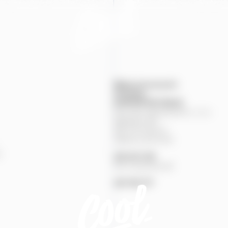
Mapa provozoven
Produkty
KONTAKTNÍ
ÚDAJE
Pivovary Staropramen, s.r.o.
Nádražní
84
150
00
Praha
5
Zákaznická linka
%
251
027
251
Pivní pohotovost
257
191
777