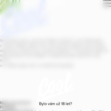
Smícháním piva s ovocnou šťávou vytvořil v roce
2011
jeden
z našich sládků
radler
Cool, čímž položil základ zcela nového
segmentu na bázi piva v České republice. V současné době se
naše portfolio Cool skládá z nealkoholických příchutí s alk.
0
,
0
%
a z nealko řady Cool+ s funkčními benefity.
Mapa provozoven
Bylo vám už
18
let?
Produkty