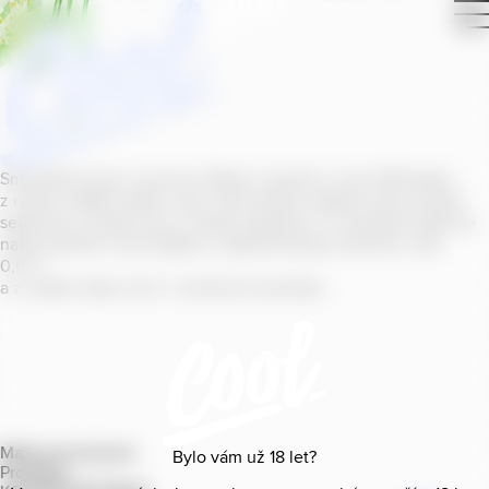
Smícháním piva s ovocnou šťávou vytvořil v roce
2011
jeden
z našich sládků
radler
Cool, čímž položil základ zcela nového
segmentu na bázi piva v České republice. V současné době se
naše portfolio Cool skládá z nealkoholických příchutí s alk.
0
,
0
%
a z nealko řady Cool+ s funkčními benefity.
Mapa provozoven
Bylo vám už
18
let?
Produkty