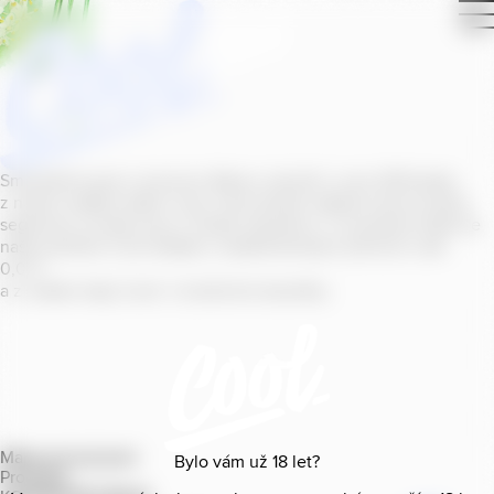
Smícháním piva s ovocnou šťávou vytvořil v roce
2011
jeden
z našich sládků
radler
Cool, čímž položil základ zcela nového
segmentu na bázi piva v České republice. V současné době se
naše portfolio Cool skládá z nealkoholických příchutí s alk.
0
,
0
%
a z nealko řady Cool+ s funkčními benefity.
Mapa provozoven
Bylo vám už
18
let?
Produkty