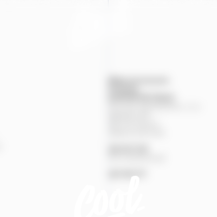
Mapa provozoven
Produkty
KONTAKTNÍ
ÚDAJE
Pivovary Staropramen, s.r.o.
Nádražní
84
150
00
Praha
5
Zákaznická linka
%
251
027
251
Pivní pohotovost
257
191
777