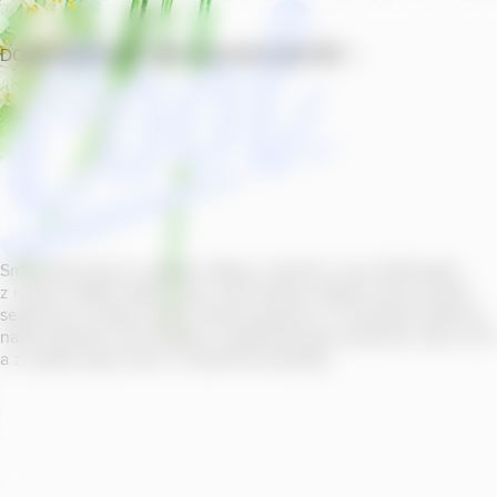
DOMŮ
PRODUKTY
PROVOZOVNY
SOUTĚŽ
Smícháním piva s ovocnou šťávou vytvořil v roce
2011
jeden
z našich sládků
radler
Cool, čímž položil základ zcela nového
segmentu na bázi piva v České republice. V současné době se
naše portfolio Cool skládá z nealkoholických příchutí s alk.
0
,
0
a z nealko řady Cool+ s funkčními benefity.