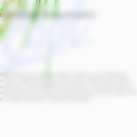
DOMŮ
PRODUKTY
PROVOZOVNY
SOUTĚŽ
Smícháním piva s ovocnou šťávou vytvořil v roce
2011
jeden
z našich sládků
radler
Cool, čímž položil základ zcela nového
segmentu na bázi piva v České republice. V současné době se
naše portfolio Cool skládá z nealkoholických příchutí s alk.
0
,
0
a z nealko řady Cool+ s funkčními benefity.