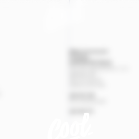
Mapa provozoven
Produkty
KONTAKTNÍ
ÚDAJE
Pivovary Staropramen, s.r.o.
Nádražní
84
150
00
Praha
5
Zákaznická linka
%
251
027
251
Pivní pohotovost
257
191
777