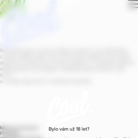
Smícháním piva s ovocnou šťávou vytvořil v roce
2011
jeden
z našich sládků
radler
Cool, čímž položil základ zcela nového
segmentu na bázi piva v České republice. V současné době se
naše portfolio Cool skládá z nealkoholických příchutí s alk.
0
,
0
%
a z nealko řady Cool+ s funkčními benefity.
Mapa provozoven
Bylo vám už
18
let?
Produkty