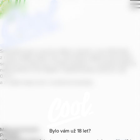
Smícháním piva s ovocnou šťávou vytvořil v roce
2011
jeden
z našich sládků
radler
Cool, čímž položil základ zcela nového
segmentu na bázi piva v České republice. V současné době se
naše portfolio Cool skládá z nealkoholických příchutí s alk.
0
,
0
%
a z nealko řady Cool+ s funkčními benefity.
Mapa provozoven
Bylo vám už
18
let?
Produkty