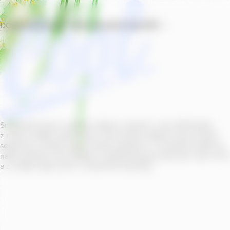
DOMŮ
PRODUKTY
PROVOZOVNY
SOUTĚŽ
Smícháním piva s ovocnou šťávou vytvořil v roce
2011
jeden
z našich sládků
radler
Cool, čímž položil základ zcela nového
segmentu na bázi piva v České republice. V současné době se
naše portfolio Cool skládá z nealkoholických příchutí s alk.
0
,
0
a z nealko řady Cool+ s funkčními benefity.