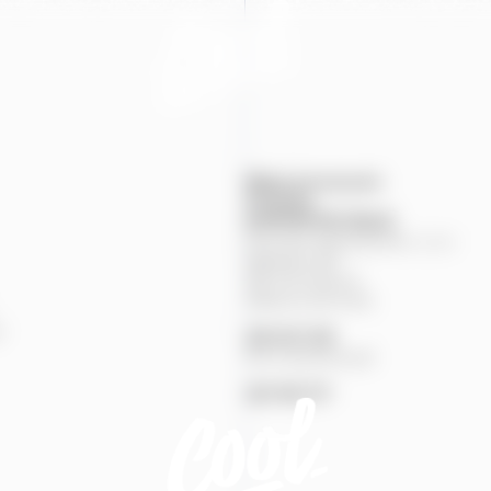
Mapa provozoven
Produkty
KONTAKTNÍ
ÚDAJE
Pivovary Staropramen, s.r.o.
Nádražní
84
150
00
Praha
5
Zákaznická linka
%
251
027
251
Pivní pohotovost
257
191
777