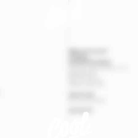
Mapa provozoven
Produkty
KONTAKTNÍ
ÚDAJE
Pivovary Staropramen, s.r.o.
Nádražní
84
150
00
Praha
5
Zákaznická linka
%
251
027
251
Pivní pohotovost
257
191
777