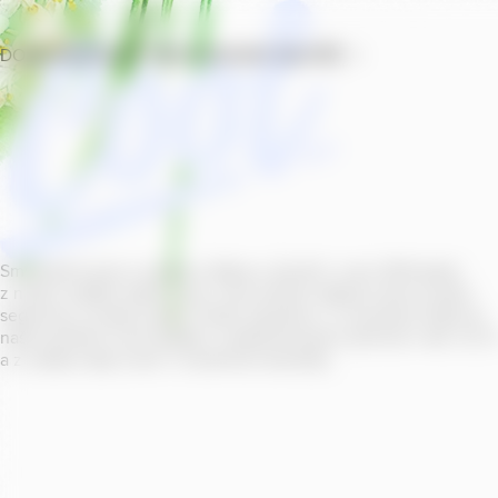
DOMŮ
PRODUKTY
PROVOZOVNY
SOUTĚŽ
Smícháním piva s ovocnou šťávou vytvořil v roce
2011
jeden
z našich sládků
radler
Cool, čímž položil základ zcela nového
segmentu na bázi piva v České republice. V současné době se
naše portfolio Cool skládá z nealkoholických příchutí s alk.
0
,
0
a z nealko řady Cool+ s funkčními benefity.