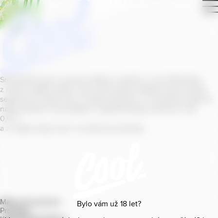
Smícháním piva s ovocnou šťávou vytvořil v roce
2011
jeden
z našich sládků
radler
Cool, čímž položil základ zcela nového
segmentu na bázi piva v České republice. V současné době se
naše portfolio Cool skládá z nealkoholických příchutí s alk.
0
,
0
%
a z nealko řady Cool+ s funkčními benefity.
Mapa provozoven
Bylo vám už
18
let?
Produkty