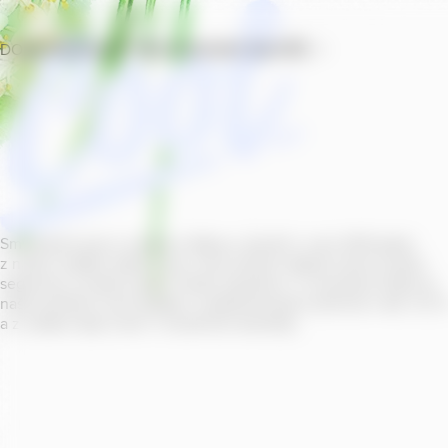
DOMŮ
PRODUKTY
PROVOZOVNY
SOUTĚŽ
Smícháním piva s ovocnou šťávou vytvořil v roce
2011
jeden
z našich sládků
radler
Cool, čímž položil základ zcela nového
segmentu na bázi piva v České republice. V současné době se
naše portfolio Cool skládá z nealkoholických příchutí s alk.
0
,
0
a z nealko řady Cool+ s funkčními benefity.