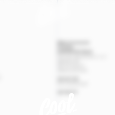
Mapa provozoven
Produkty
KONTAKTNÍ
ÚDAJE
Pivovary Staropramen, s.r.o.
Nádražní
84
150
00
Praha
5
Zákaznická linka
%
251
027
251
Pivní pohotovost
257
191
777