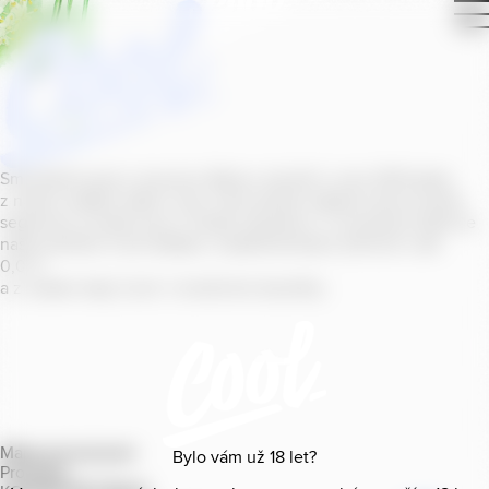
Smícháním piva s ovocnou šťávou vytvořil v roce
2011
jeden
z našich sládků
radler
Cool, čímž položil základ zcela nového
segmentu na bázi piva v České republice. V současné době se
naše portfolio Cool skládá z nealkoholických příchutí s alk.
0
,
0
%
a z nealko řady Cool+ s funkčními benefity.
Mapa provozoven
Bylo vám už
18
let?
Produkty