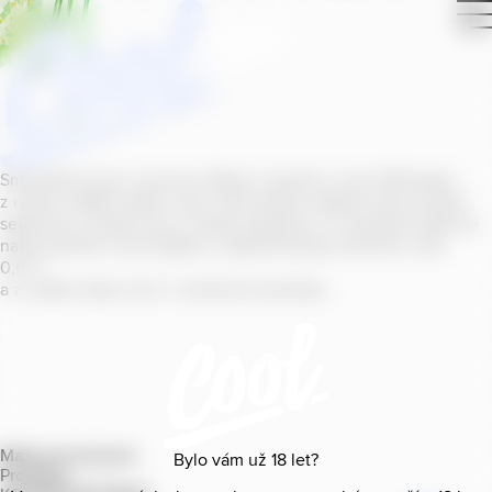
Smícháním piva s ovocnou šťávou vytvořil v roce
2011
jeden
z našich sládků
radler
Cool, čímž položil základ zcela nového
segmentu na bázi piva v České republice. V současné době se
naše portfolio Cool skládá z nealkoholických příchutí s alk.
0
,
0
%
a z nealko řady Cool+ s funkčními benefity.
Mapa provozoven
Bylo vám už
18
let?
Produkty